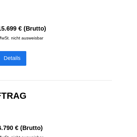
15.699 € (Brutto)
wSt. nicht ausweisbar
Details
UFTRAG
6.790 € (Brutto)