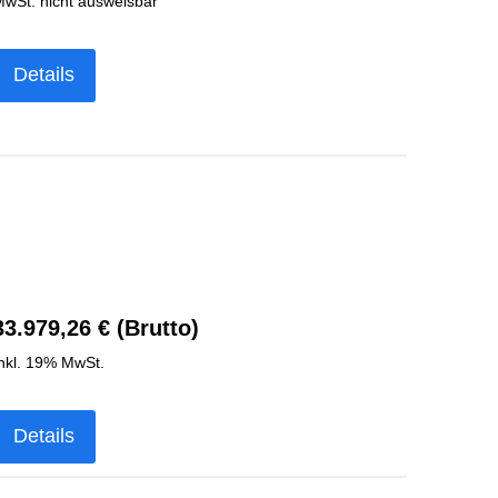
wSt. nicht ausweisbar
Details
33.979,26 € (Brutto)
nkl. 19% MwSt.
Details