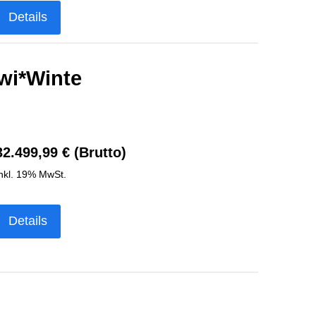
Details
wi*Winte
32.499,99 € (Brutto)
nkl. 19% MwSt.
Details